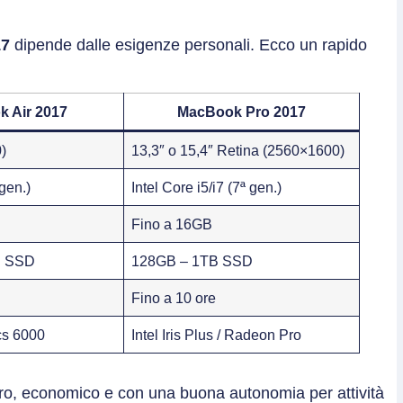
17
dipende dalle esigenze personali. Ecco un rapido
 Air 2017
MacBook Pro 2017
)
13,3″ o 15,4″ Retina (2560×1600)
 gen.)
Intel Core i5/i7 (7ª gen.)
Fino a 16GB
B SSD
128GB – 1TB SSD
Fino a 10 ore
cs 6000
Intel Iris Plus / Radeon Pro
ro, economico e con una buona autonomia per attività