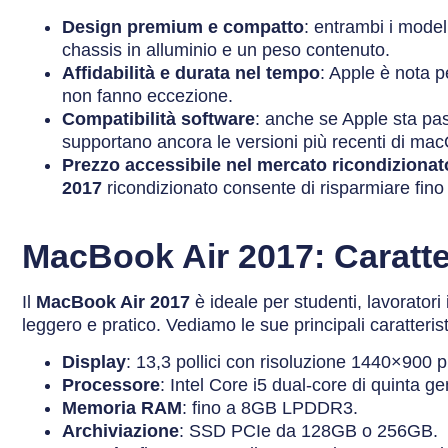
Design premium e compatto
: entrambi i model
chassis in alluminio e un peso contenuto.
Affidabilità e durata nel tempo
: Apple è nota p
non fanno eccezione.
Compatibilità software
: anche se Apple sta pas
supportano ancora le versioni più recenti di mac
Prezzo accessibile nel mercato ricondizionat
2017
ricondizionato consente di risparmiare fino
MacBook Air 2017: Caratter
Il
MacBook Air 2017
è ideale per studenti, lavoratori
leggero e pratico. Vediamo le sue principali caratteris
Display
: 13,3 pollici con risoluzione 1440×900 p
Processore
: Intel Core i5 dual-core di quinta g
Memoria RAM
: fino a 8GB LPDDR3.
Archiviazione
: SSD PCIe da 128GB o 256GB.