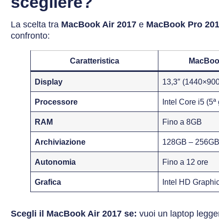
scegliere?
La scelta tra
MacBook Air 2017
e
MacBook Pro 20
confronto:
Caratteristica
MacBook
Display
13,3″ (1440×900
Processore
Intel Core i5 (5ª
RAM
Fino a 8GB
Archiviazione
128GB – 256G
Autonomia
Fino a 12 ore
Grafica
Intel HD Graphi
Scegli il MacBook Air 2017 se:
vuoi un laptop legge